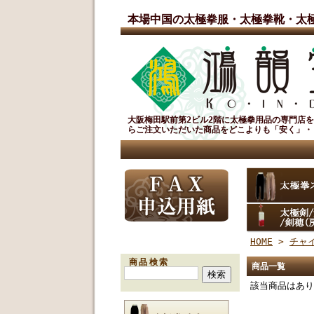
本場中国の太極拳服・太極拳靴・太
大阪梅田駅前第2ビル2階に太極拳用品の専門店
らご注文いただいた商品をどこよりも「安く」・
HOME
>
チャ
商品検索
商品一覧
該当商品はあり