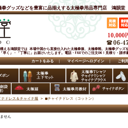
極拳グッズなどを豊富に品揃えする太極拳用品専門店 鴻韻堂
を構える鴻韻堂では 本場中国から直接仕入れた太極拳服、太極拳靴、太極拳グッズ
「早く」・「丁寧に」お届けいたします。電話・FAXでのご注文OK！見積り・請求
カートをみる
｜
マイページへログイン
｜
ご利
イナドレス＆チャイナ服
> ■チャイナドレス（コットン）
ません