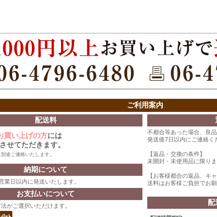
ご利用案内
配送料
不都合等あった場合、良品
上お買い上げの方
には
発送後7日以内にご連絡く
させてただきます。
【返品・交換の条件】
は別途ご連絡いたします。
未開封・未使用品に限りま
納期について
【お客様都合の返品、キャ
2営業日以内に発送いたします。
送料はお客様ご負担でお願
お支払いについて
配
方法がご選択いただけます。