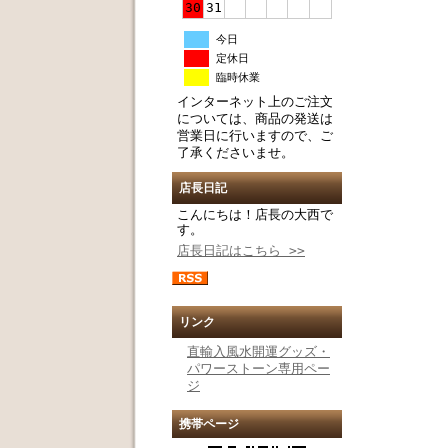
30
31
今日
定休日
臨時休業
インターネット上のご注文
については、商品の発送は
営業日に行いますので、ご
了承くださいませ。
店長日記
こんにちは！店長の大西で
す。
店長日記はこちら >>
リンク
直輸入風水開運グッズ・
パワーストーン専用ペー
ジ
携帯ページ