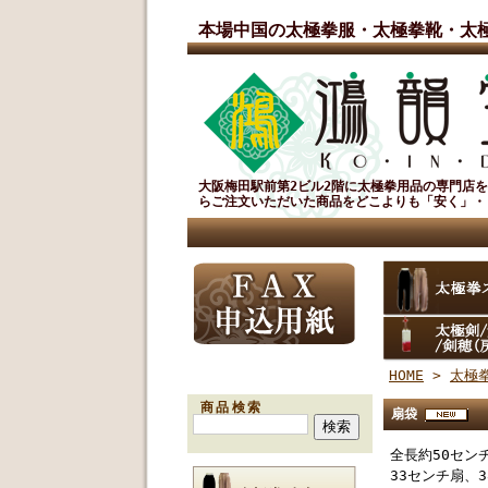
本場中国の太極拳服・太極拳靴・太
大阪梅田駅前第2ビル2階に太極拳用品の専門店
らご注文いただいた商品をどこよりも「安く」・
HOME
>
太極
商品検索
扇袋
全長約50セン
33センチ扇、