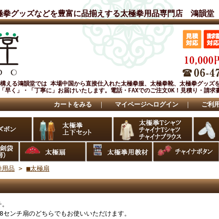
極拳グッズなどを豊富に品揃えする太極拳用品専門店 鴻韻堂
を構える鴻韻堂では 本場中国から直接仕入れた太極拳服、太極拳靴、太極拳グッズ
「早く」・「丁寧に」お届けいたします。電話・FAXでのご注文OK！見積り・請求
カートをみる
｜
マイページへログイン
｜
ご利
拳用品
>
■太極扇
チ。
38センチ扇のどちらでもお使いいただけます。