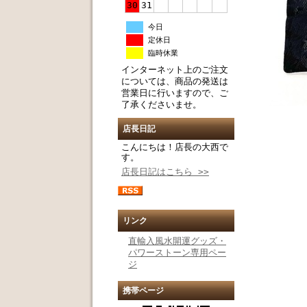
30
31
今日
定休日
臨時休業
インターネット上のご注文
については、商品の発送は
営業日に行いますので、ご
了承くださいませ。
店長日記
こんにちは！店長の大西で
す。
店長日記はこちら >>
リンク
直輸入風水開運グッズ・
パワーストーン専用ペー
ジ
携帯ページ