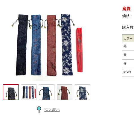
扇袋
価格:
購入数
カラー
黒
青
赤
紺×白
拡大表示