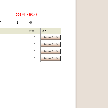
550円 (税込)
:
個
在庫
購入
○
○
○
○