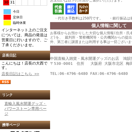
お支払いは以下の方法がご選択いただけます。
30
31
今日
定休日
・代引き手数料は250円です。 ・銀行振込は
臨時休業
個人情報に関して
インターネット上のご注文
お客様からお預かりした大切な個人情報(住所・氏
については、商品の発送は
ど)を、 裁判所・警察機関等・公共機関からの提
営業日に行いますので、ご
外、第三者に譲渡または利用する事は一切ございま
了承くださいませ。
店長日記
中国直輸入雑貨・風水開運グッズのお店 鴻韻
こんにちは！店長の大西で
〒530-0001 住所 大阪府 大阪市北区 梅田 
す。
TEL:06-4796-6480 FAX:06-4796-6480
店長日記はこちら >>
リンク
直輸入風水開運グッズ・
パワーストーン専用ペー
ジ
携帯ページ