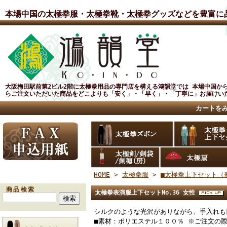
本場中国の太極拳服・太極拳靴・太極拳グッズなどを豊富に
大阪梅田駅前第2ビル2階に太極拳用品の専門店を構える鴻韻堂では 本場中国か
らご注文いただいた商品をどこよりも「安く」・「早く」・「丁寧に」お届けいた
カートを
HOME
>
太極拳服
>
■太極拳上下セット（
商品検索
太極拳表演服上下セットNo.36 女性
シルクのような光沢がありながら、手入れも
■素材：ポリエステル１００％ ※ご注文の